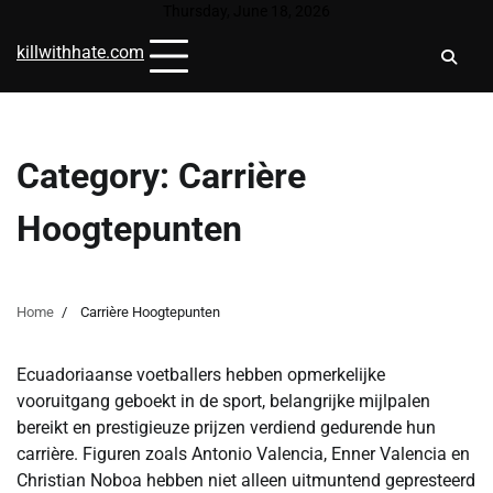
Skip
Thursday, June 18, 2026
to
killwithhate.com
content
Category:
Carrière
Hoogtepunten
Home
Carrière Hoogtepunten
Ecuadoriaanse voetballers hebben opmerkelijke
vooruitgang geboekt in de sport, belangrijke mijlpalen
bereikt en prestigieuze prijzen verdiend gedurende hun
carrière. Figuren zoals Antonio Valencia, Enner Valencia en
Christian Noboa hebben niet alleen uitmuntend gepresteerd