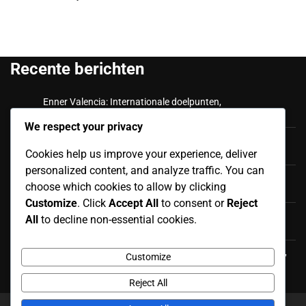
Recente berichten
Enner Valencia: Internationale doelpunten,
Wereldbekeroptredens, Impact
We respect your privacy
Enner Valencia: Wereldbekeroptredens, Clubprestaties,
Cookies help us improve your experience, deliver
Topscorer
personalized content, and analyze traffic. You can
Antonio Valencia: Succes in de Premier League,
choose which cookies to allow by clicking
Internationale Caps, Clubonderscheidingen
Customize
. Click
Accept All
to consent or
Reject
Gonzalo Plata: Internationaal impact, Verschijningen,
All
to decline non-essential cookies.
Bijdragen
Cristian Ramírez: Persoonlijke achtergrond, Begin carrière,
Customize
Opleiding
Reject All