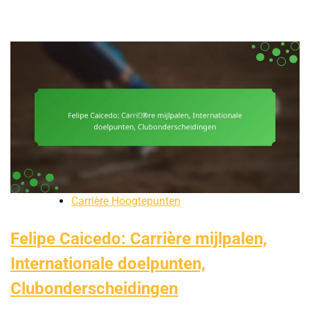
Carrière Hoogtepunten
Felipe Caicedo: Carrière mijlpalen,
Internationale doelpunten,
Clubonderscheidingen