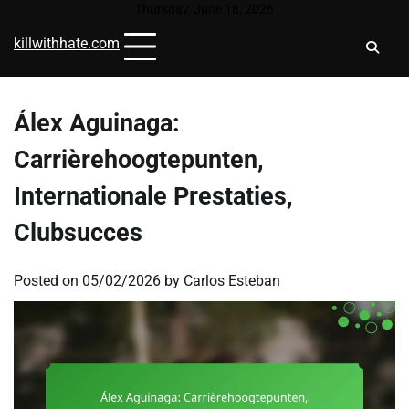
Skip
Thursday, June 18, 2026
to
killwithhate.com
content
Álex Aguinaga:
Carrièrehoogtepunten,
Internationale Prestaties,
Clubsucces
Posted on
05/02/2026
by
Carlos Esteban