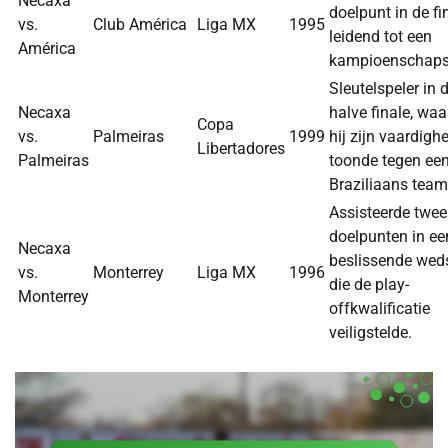
Necaxa
doelpunt in de fi
vs.
Club América
Liga MX
1995
leidend tot een
América
kampioenschaps
Sleutelspeler in 
Necaxa
halve finale, waa
Copa
vs.
Palmeiras
1999
hij zijn vaardigh
Libertadores
Palmeiras
toonde tegen een
Braziliaans team
Assisteerde twee
doelpunten in ee
Necaxa
beslissende weds
vs.
Monterrey
Liga MX
1996
die de play-
Monterrey
offkwalificatie
veiligstelde.