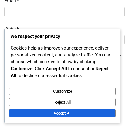
Email
*
Website
We respect your privacy
Cookies help us improve your experience, deliver
personalized content, and analyze traffic. You can
Save my name, email, and website in this browser for
choose which cookies to allow by clicking
the next time I comment.
Customize
. Click
Accept All
to consent or
Reject
All
to decline non-essential cookies.
Customize
Reject All
Accept All
Links